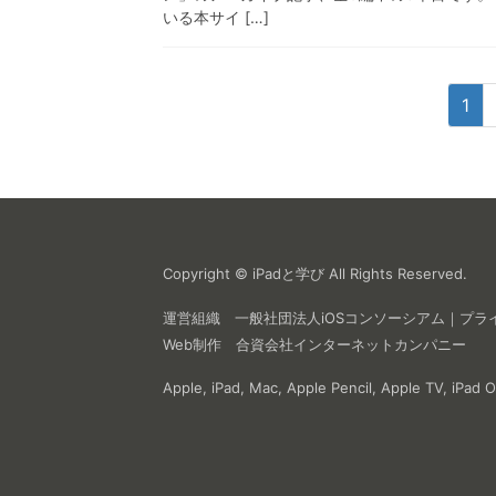
いる本サイ […]
投
固
1
稿
定
ペ
の
ー
ペ
ジ
ー
ジ
Copyright © iPadと学び All Rights Reserved.
送
運営組織
一般社団法人iOSコンソーシアム
｜
プラ
Web制作
合資会社インターネットカンパニー
り
Apple, iPad, Mac, Apple Pencil, Appl