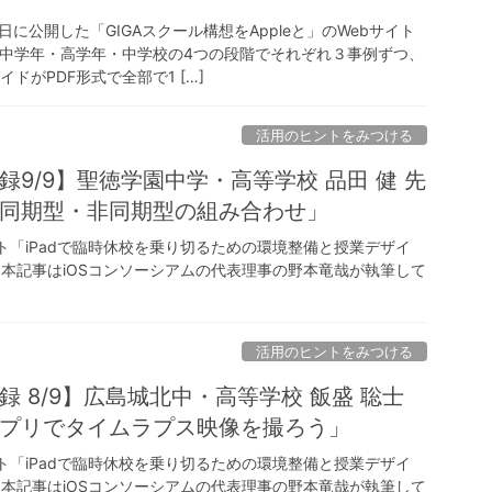
月26日に公開した「GIGAスクール構想をAppleと」のWebサイト
中学年・高学年・中学校の4つの段階でそれぞれ３事例ずつ、
イドがPDF形式で全部で1 […]
活用のヒントをみつける
録9/9】聖徳学園中学・高等学校 品田 健 先
同期型・非同期型の組み合わせ」
ント「iPadで臨時休校を乗り切るための環境整備と授業デザイ
 本記事はiOSコンソーシアムの代表理事の野本竜哉が執筆して
活用のヒントをみつける
 8/9】広島城北中・高等学校 飯盛 聡士
プリでタイムラプス映像を撮ろう」
ント「iPadで臨時休校を乗り切るための環境整備と授業デザイ
 本記事はiOSコンソーシアムの代表理事の野本竜哉が執筆して