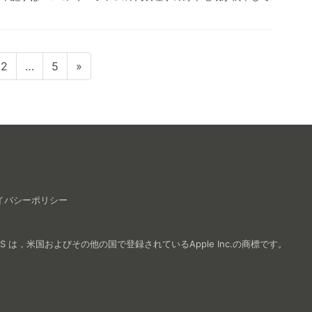
固
固
2
…
5
»
定
定
ペ
ペ
ー
ー
ジ
ジ
イバシーポリシー
e TV, iPad OS は，米国およびその他の国で登録されているApple Inc.の商標です。