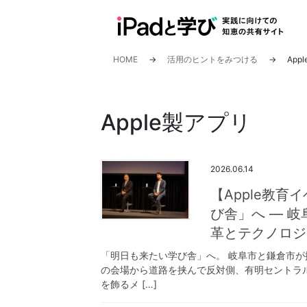
コ
ナ
ン
ビ
テ
ゲ
ン
ー
HOME
活用のヒントをみつける
App
ツ
シ
へ
ョ
ス
ン
Apple製アプリ
キ
に
ッ
移
プ
動
2026.06.14
【Apple教育
び舎」へ ― 
革とテクノロジ
「明日も来たい学び舎」へ。 岐阜市と鎌倉市が
の会場から道路を挟んで反対側、有明セントラルタ
を飾るメ […]