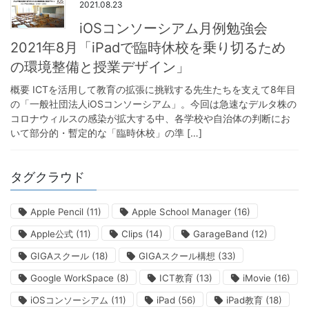
2021.08.23
iOSコンソーシアム月例勉強会
2021年8月「iPadで臨時休校を乗り切るため
の環境整備と授業デザイン」
概要 ICTを活用して教育の拡張に挑戦する先生たちを支えて8年目
の「一般社団法人iOSコンソーシアム」。今回は急速なデルタ株の
コロナウィルスの感染が拡大する中、各学校や自治体の判断にお
いて部分的・暫定的な「臨時休校」の準 […]
タグクラウド
Apple Pencil
(11)
Apple School Manager
(16)
Apple公式
(11)
Clips
(14)
GarageBand
(12)
GIGAスクール
(18)
GIGAスクール構想
(33)
Google WorkSpace
(8)
ICT教育
(13)
iMovie
(16)
iOSコンソーシアム
(11)
iPad
(56)
iPad教育
(18)