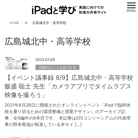
コ
ナ
ン
ビ
テ
ゲ
ン
ー
HOME
広島城北中・高等学校
ツ
シ
へ
ョ
広島城北中・高等学校
ス
ン
キ
に
ッ
移
2022.01.06
プ
動
活用のヒントをみつける
【イベント議事録 8/9】広島城北中・高等学校
飯盛 聡士 先生「カメラアプリでタイムラプス
映像を撮ろう」
2021年8月28日に開催されたオンラインイベント「iPadで臨時休
校を乗り切るための環境整備と授業デザイン」のアーカイブ記
事、全9編中の8本目です。 本記事はiOSコンソーシアムの代表理
事の野本竜哉が執筆している本サイ […]