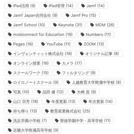
iPad活用
(9)
iPad管理
(14)
Jamf
(14)
Jamf Japan合同会社
(9)
Jamf Pro
(15)
Jamf School
(10)
Keynote
(31)
MDM
(26)
mobiconnect for Education
(19)
Numbers
(11)
Pages
(16)
YouTube
(11)
ZOOM
(13)
インヴェンティット株式会社
(16)
オリジナル記事
(8)
オンライン授業
(16)
カメラ
(17)
スクールワーク
(15)
フィルタリング
(9)
ロイロノートスクール
(9)
上越教育大学附属中学校
(8)
写真
(10)
品田 健
(12)
大崎 貢
(8)
山口 宗芳
(18)
年度更新
(13)
年次更新
(14)
持ち帰り
(13)
教育産業株式会社
(25)
洗足学園小学校
(7)
聖徳学園中学・高等学校
(11)
近畿大学附属高等学校
(9)