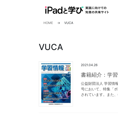
コ
ナ
ン
ビ
テ
ゲ
ン
ー
HOME
VUCA
ツ
シ
へ
ョ
ス
ン
VUCA
キ
に
ッ
移
プ
動
2021.04.26
書籍紹介：学習
公益財団法人 学習情
号において、特集「ポ
されています。また、特