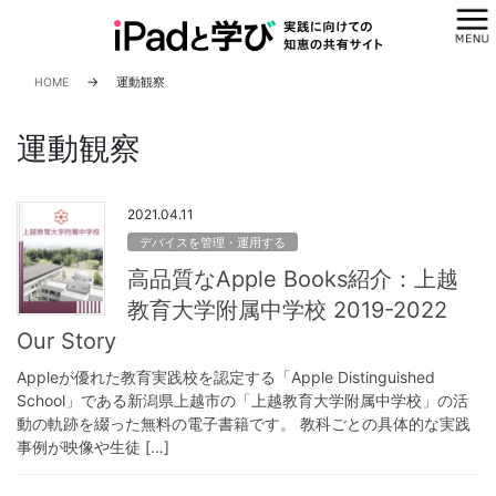
コ
ナ
ン
ビ
テ
ゲ
ン
ー
HOME
運動観察
ツ
シ
へ
ョ
運動観察
ス
ン
キ
に
ッ
移
2021.04.11
プ
動
デバイスを管理・運用する
高品質なApple Books紹介：上越
教育大学附属中学校 2019-202‪2‬
Our Story
Appleが優れた教育実践校を認定する「Apple Distinguished
School」である新潟県上越市の「上越教育大学附属中学校」の活
動の軌跡を綴った無料の電子書籍です。 教科ごとの具体的な実践
事例が映像や生徒 […]