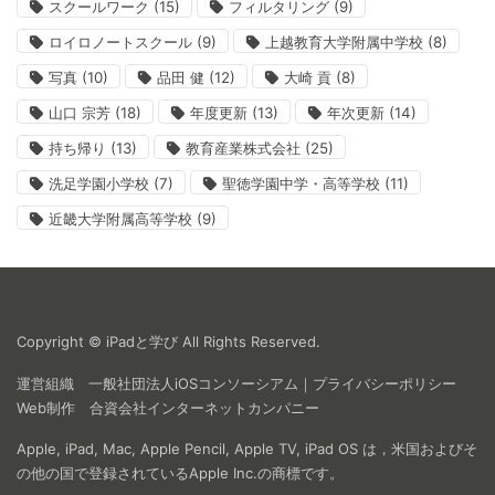
スクールワーク
(15)
フィルタリング
(9)
ロイロノートスクール
(9)
上越教育大学附属中学校
(8)
写真
(10)
品田 健
(12)
大崎 貢
(8)
山口 宗芳
(18)
年度更新
(13)
年次更新
(14)
持ち帰り
(13)
教育産業株式会社
(25)
洗足学園小学校
(7)
聖徳学園中学・高等学校
(11)
近畿大学附属高等学校
(9)
Copyright © iPadと学び All Rights Reserved.
運営組織
一般社団法人iOSコンソーシアム
｜
プライバシーポリシー
Web制作
合資会社インターネットカンパニー
Apple, iPad, Mac, Apple Pencil, Apple TV, iPad OS は，米国およびそ
の他の国で登録されているApple Inc.の商標です。