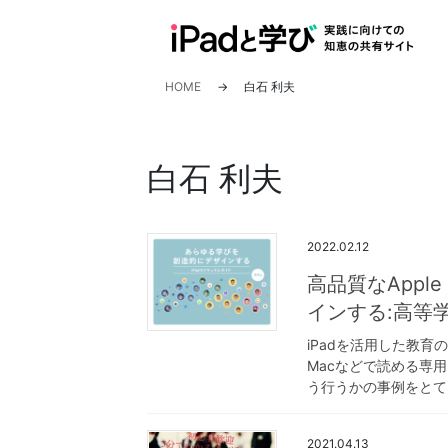
コ
ナ
ン
ビ
テ
ゲ
ン
ー
HOME
白石 利夫
ツ
シ
へ
ョ
ス
ン
白石 利夫
キ
に
ッ
移
プ
動
2022.02.12
高品質なAppl
インする:高等
iPadを活用した教育
Macなどで読める専用
う行うかの事例をとて
2021.04.13