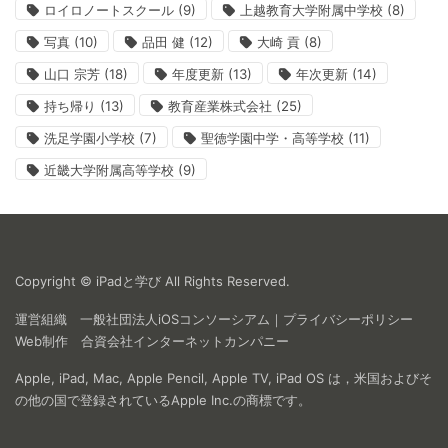
ロイロノートスクール
(9)
上越教育大学附属中学校
(8)
写真
(10)
品田 健
(12)
大崎 貢
(8)
山口 宗芳
(18)
年度更新
(13)
年次更新
(14)
持ち帰り
(13)
教育産業株式会社
(25)
洗足学園小学校
(7)
聖徳学園中学・高等学校
(11)
近畿大学附属高等学校
(9)
Copyright © iPadと学び All Rights Reserved.
運営組織
一般社団法人iOSコンソーシアム
｜
プライバシーポリシー
Web制作
合資会社インターネットカンパニー
Apple, iPad, Mac, Apple Pencil, Apple TV, iPad OS は，米国およびそ
の他の国で登録されているApple Inc.の商標です。