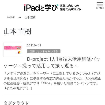
コ
ナ
ン
ビ
テ
ゲ
ン
ー
HOME
山本 直樹
ツ
シ
へ
ョ
山本 直樹
ス
ン
キ
に
ッ
移
2021.04.19
プ
動
活用のヒントをみつける
D-project 1人1台端末活用研修パッ
ケージ～撮って活用して振り返る～
「メディア創造力」をキーワードに活動しているD-project（デジ
タル表現研究会）に参画する有志の先生たちが作った、Apple純正
の動画撮影・編集アプリ「Clips」を用いた研修コンテンツです。
D-projectは”デ […]
タグクラウド