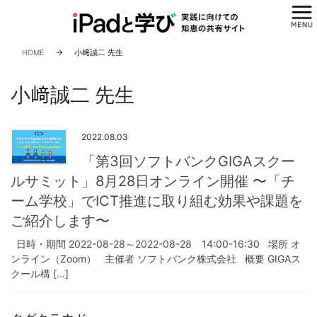
コ
ナ
ン
ビ
テ
ゲ
ン
ー
HOME
小﨑誠二 先生
ツ
シ
へ
ョ
小﨑誠二 先生
ス
ン
キ
に
ッ
移
2022.08.03
プ
動
「第3回ソフトバンクGIGAスクー
ルサミット」8月28日オンライン開催 〜「チ
ーム学校」でICT推進に取り組む効果や課題を
ご紹介します〜
日時・期間 2022-08-28～2022-08-28 14:00-16:30 場所 オ
ンライン（Zoom） 主催者 ソフトバンク株式会社 概要 GIGAス
クール構 […]