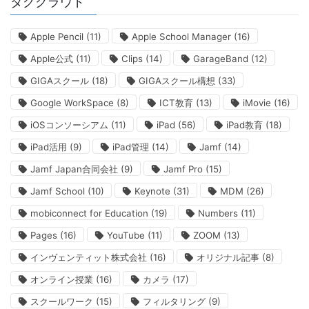
タグクラウド
Apple Pencil
(11)
Apple School Manager
(16)
Apple公式
(11)
Clips
(14)
GarageBand
(12)
GIGAスクール
(18)
GIGAスクール構想
(33)
Google WorkSpace
(8)
ICT教育
(13)
iMovie
(16)
iOSコンソーシアム
(11)
iPad
(56)
iPad教育
(18)
iPad活用
(9)
iPad管理
(14)
Jamf
(14)
Jamf Japan合同会社
(9)
Jamf Pro
(15)
Jamf School
(10)
Keynote
(31)
MDM
(26)
mobiconnect for Education
(19)
Numbers
(11)
Pages
(16)
YouTube
(11)
ZOOM
(13)
インヴェンティット株式会社
(16)
オリジナル記事
(8)
オンライン授業
(16)
カメラ
(17)
スクールワーク
(15)
フィルタリング
(9)