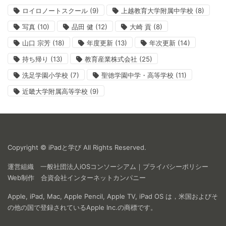
ロイロノートスクール
(9)
上越教育大学附属中学校
(8)
写真
(10)
品田 健
(12)
大崎 貢
(8)
山口 宗芳
(18)
年度更新
(13)
年次更新
(14)
持ち帰り
(13)
教育産業株式会社
(25)
洗足学園小学校
(7)
聖徳学園中学・高等学校
(11)
近畿大学附属高等学校
(9)
Copyright © iPadと学び All Rights Reserved.
運営組織
一般社団法人iOSコンソーシアム
｜
プライバシーポリシー
Web制作
合資会社インターネットカンパニー
Apple, iPad, Mac, Apple Pencil, Apple TV, iPad OS は，米国およびそ
の他の国で登録されているApple Inc.の商標です。