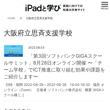
コ
ナ
ン
ビ
テ
ゲ
ン
ー
HOME
大阪府立思斉支援学校
ツ
シ
へ
ョ
大阪府立思斉支援学校
ス
ン
キ
に
ッ
移
2022.08.03
プ
動
「第3回ソフトバンクGIGAスクー
ルサミット」8月28日オンライン開催 〜「チ
ーム学校」でICT推進に取り組む効果や課題を
ご紹介します〜
日時・期間 2022-08-28～2022-08-28 14:00-16:30 場所 オ
ンライン（Zoom） 主催者 ソフトバンク株式会社 概要 GIGAス
クール構 […]