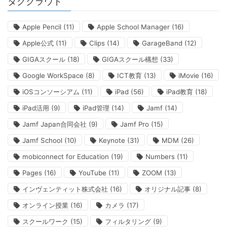
タグクラウド
Apple Pencil
(11)
Apple School Manager
(16)
Apple公式
(11)
Clips
(14)
GarageBand
(12)
GIGAスクール
(18)
GIGAスクール構想
(33)
Google WorkSpace
(8)
ICT教育
(13)
iMovie
(16)
iOSコンソーシアム
(11)
iPad
(56)
iPad教育
(18)
iPad活用
(9)
iPad管理
(14)
Jamf
(14)
Jamf Japan合同会社
(9)
Jamf Pro
(15)
Jamf School
(10)
Keynote
(31)
MDM
(26)
mobiconnect for Education
(19)
Numbers
(11)
Pages
(16)
YouTube
(11)
ZOOM
(13)
インヴェンティット株式会社
(16)
オリジナル記事
(8)
オンライン授業
(16)
カメラ
(17)
スクールワーク
(15)
フィルタリング
(9)