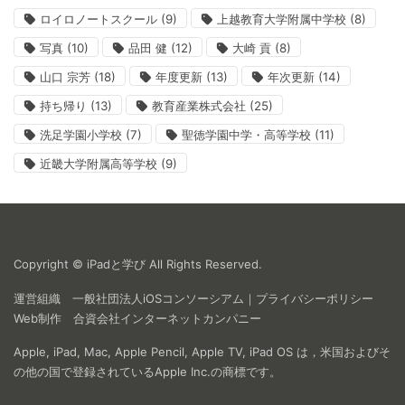
ロイロノートスクール
(9)
上越教育大学附属中学校
(8)
写真
(10)
品田 健
(12)
大崎 貢
(8)
山口 宗芳
(18)
年度更新
(13)
年次更新
(14)
持ち帰り
(13)
教育産業株式会社
(25)
洗足学園小学校
(7)
聖徳学園中学・高等学校
(11)
近畿大学附属高等学校
(9)
Copyright © iPadと学び All Rights Reserved.
運営組織
一般社団法人iOSコンソーシアム
｜
プライバシーポリシー
Web制作
合資会社インターネットカンパニー
Apple, iPad, Mac, Apple Pencil, Apple TV, iPad OS は，米国およびそ
の他の国で登録されているApple Inc.の商標です。