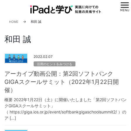
コ
ナ
ン
ビ
テ
ゲ
ン
ー
HOME
和田 誠
ツ
シ
へ
ョ
和田 誠
ス
ン
キ
に
ッ
移
2022.02.07
プ
動
活用のヒントをみつける
アーカイブ動画公開：第2回ソフトバンク
GIGAスクールサミット（2022年1月22日開
催）
概要 2022年1月22日（土）に開催いたしました「第2回ソフトバン
クGIGAスクールサミット」
（ https://giga.ios.or.jp/event/softbankgigaschoolsummit2/ ）の
ア […]