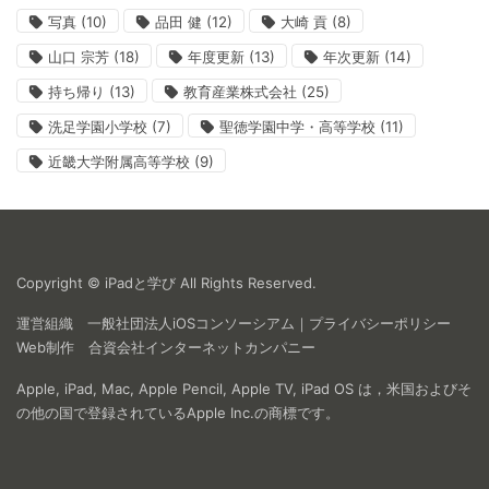
写真
(10)
品田 健
(12)
大崎 貢
(8)
山口 宗芳
(18)
年度更新
(13)
年次更新
(14)
持ち帰り
(13)
教育産業株式会社
(25)
洗足学園小学校
(7)
聖徳学園中学・高等学校
(11)
近畿大学附属高等学校
(9)
Copyright © iPadと学び All Rights Reserved.
運営組織
一般社団法人iOSコンソーシアム
｜
プライバシーポリシー
Web制作
合資会社インターネットカンパニー
Apple, iPad, Mac, Apple Pencil, Apple TV, iPad OS は，米国およびそ
の他の国で登録されているApple Inc.の商標です。