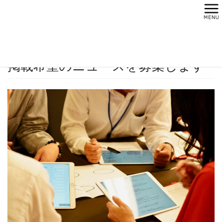
コ
ナ
ン
ビ
テ
ゲ
ン
ー
HOME
ニュース
掲載希望のニュースを募集します
ツ
シ
へ
ョ
掲載希望のニュースを募集します
ス
ン
キ
に
ッ
移
プ
動