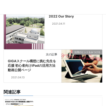
前の記事
高品質なApple Books紹介：上
越教育大学附属中学校 2019-
202‪2‬ Our Story
2021.04.11
活用のヒントをみつける
次の記事
GIGAスクール構想に挑む先生を
応援 初心者向けiPadの活用方法
動画公開ページ
2021.04.13
関連記事