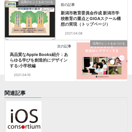
活用のヒントをみつける
前の記事
新潟市教育委員会作成 新潟市学
校教育の重点とGIGAスクール構
想の実現（トップページ）
2021.04.08
活用のヒントをみつける
次の記事
高品質なApple Books紹介：あ
らゆる学びを創造的にデザイン
する:小学校‪編
2021.04.10
関連記事