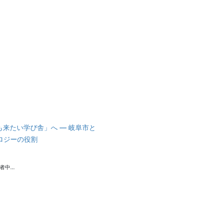
日も来たい学び舎」へ ― 岐阜市と
ロジーの役割
者中…