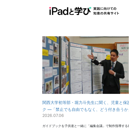
コ
ナ
ン
ビ
テ
ゲ
ン
ー
ツ
シ
へ
ョ
ス
ン
キ
に
ッ
移
プ
動
関西大学初等部・堀力斗先生に聞く、児童と保護
ク ―「禁止でも自由でもなく、どう付き合うか
2026.07.06
ガイドブックを子供達と一緒に「編集会議」で制作指導する