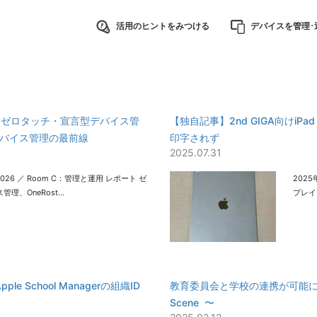
活用のヒントをみつける
デバイスを管理･
ポート】ゼロタッチ・宣言型デバイス管
【独自記事】2nd GIGA向けiPa
leデバイス管理の最前線
印字されず
2025.07.31
ent 2026 ／ Room C：管理と運用 レポート ゼ
202
理、OneRost…
プレイ
 School Managerの組織ID
教育委員会と学校の連携が可能にした
Scene 〜