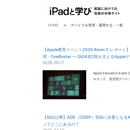
コ
ナ
ン
ビ
テ
ゲ
ン
ー
HOME
デバイスを管理・運用する・一覧
ツ
シ
へ
ョ
ス
ン
【Apple教育イベント2026 Room C レ
キ
に
理・OneRoster ― GIGA第2期を支えるApp
ッ
移
2026.06.17
プ
動
Apple Education Ev
ロタッチ、宣言型デバイス管
【独自記事】ADE（旧DEP）登録に必要となるApple
ってどこにあるの？