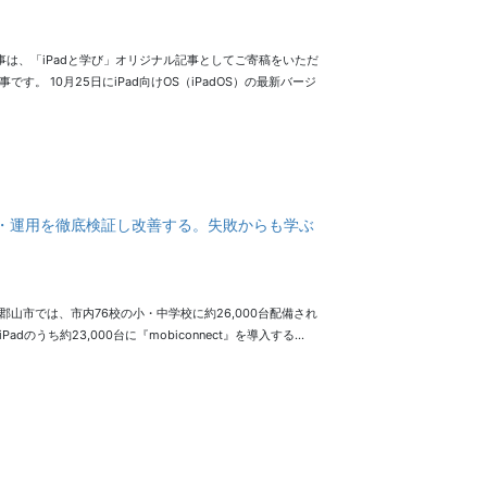
事は、「iPadと学び」オリジナル記事としてご寄稿をいただ
事です。 10月25日にiPad向けOS（iPadOS）の最新バージ
管理・運用を徹底検証し改善する。失敗からも学ぶ
郡山市では、市内76校の小・中学校に約26,000台配備され
Padのうち約23,000台に『mobiconnect』を導入する…