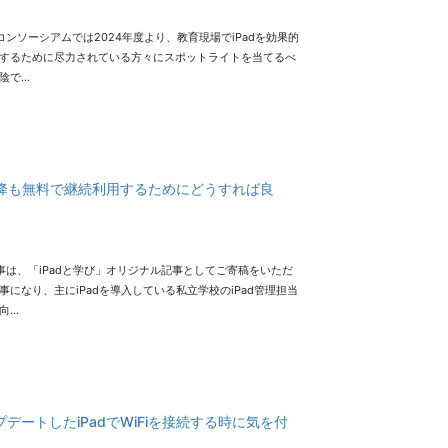
コンソーシアムでは2024年度より、教育現場でiPadを効果的
するために尽力されている方々にスポットライトを当てるべ
陰で…
8日以降も無料で継続利用するためにどうすれば良
事は、「iPadと学び」オリジナル記事としてご寄稿をいただ
事になり、主にiPadを導入している私立学校のiPad管理担当
向…
ップデートしたiPadでWiFiを接続する時に気を付