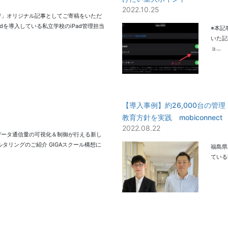
2022.10.25
学び」オリジナル記事としてご寄稿をいただ
dを導入している私立学校のiPad管理担当
※本記
いた記
ョ…
【導入事例】約26,000台の
教育方針を実践 mobiconnect
2022.08.22
るデータ通信量の可視化＆制御が行える新し
ルタリングのご紹介 GIGAスクール構想に
福島県
ているi