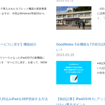
2025.02.12
構想で導入されたタブレット機器の更新事業
iOS
いますが、今回はWindows等他OSから
に活用
く、「
サービスに戻す】機能紹介
GoodNotes 5全機能を7月
い？
2023.05.25
にリリースとなったiPadOS17の新機能に
す 「サービスに戻す」を使って、MDM
※本記
いた記
の先生
rで個人持込みiPadをDEP登録する方法
【独自記事】iPadOS16.1にア
けたい重大ポイント